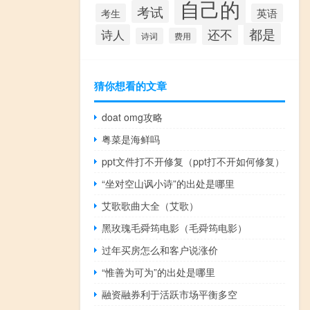
自己的
考试
考生
英语
都是
还不
诗人
诗词
费用
猜你想看的文章
doat omg攻略
粤菜是海鲜吗
ppt文件打不开修复（ppt打不开如何修复）
“坐对空山讽小诗”的出处是哪里
艾歌歌曲大全（艾歌）
黑玫瑰毛舜筠电影（毛舜筠电影）
过年买房怎么和客户说涨价
“惟善为可为”的出处是哪里
融资融券利于活跃市场平衡多空