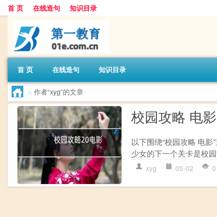
首 页
在线造句
知识目录
首 页
在线造句
知识目录
>
作者“xyg”的文章
校园攻略 电影
以下围绕“校园攻略 电影
少女的下一个关卡是校园散
xyg
05-02
0