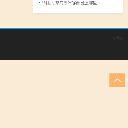
“时拈寸草幻墨汁”的出处是哪里
小男孩