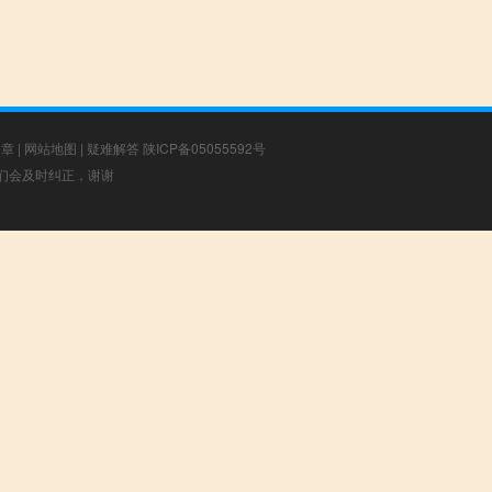
文章
|
网站地图
|
疑难解答
陕ICP备05055592号
，我们会及时纠正，谢谢