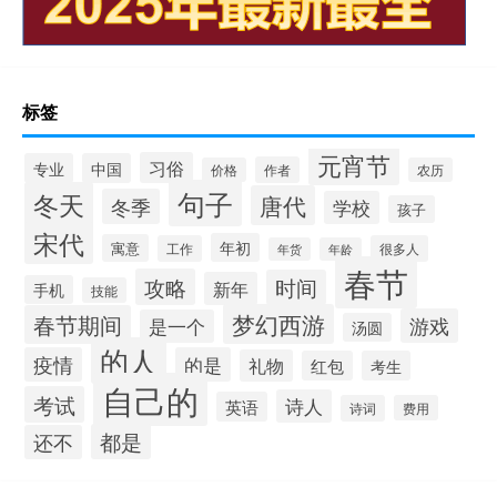
标签
元宵节
习俗
专业
中国
作者
价格
农历
句子
冬天
唐代
冬季
学校
孩子
宋代
年初
寓意
工作
很多人
年货
年龄
春节
攻略
时间
新年
手机
技能
梦幻西游
春节期间
游戏
是一个
汤圆
的人
疫情
的是
礼物
红包
考生
自己的
考试
诗人
英语
诗词
费用
都是
还不