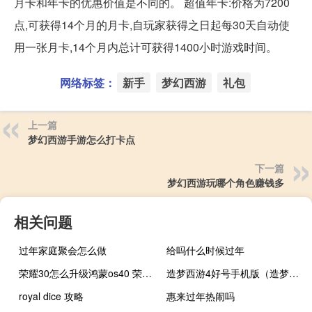
月卡和年卡的优惠价值是不同的。 超值年卡:价格为7200
点,可获得14个月的月卡,自玩家获得之日起每30天自动使
用一张月卡,14个月内总计可获得1400小时游戏时间。
网络标签：
新手
梦幻西游
礼包
上一篇
梦幻西游手游怎么打卡点
下一篇
梦幻西游玩哪个角色赚钱多
相关问题
过年家庭聚会怎么做
给吗什么时候过年
荣耀30怎么升级鸿蒙os40 荣耀30可以升级鸿蒙系统吗
造梦西游4好号手机版（造梦西游4好号85级）
royal dice 攻略
惠来过年热闹吗